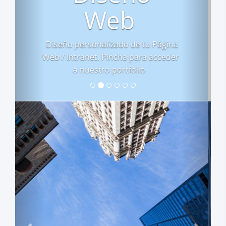
Tus clientes firmarán desde su
móvil o tablet a distancia. También
podrás firma de forma presencial
en tu oficina en un dispositivo que
tú elijas
Previous
Next